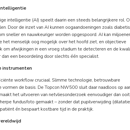
ntelligentie
e intelligentie (AI) speelt daarin een steeds belangrijkere rol. 
len. Door de inzet van AI kunnen oogaandoeningen zoals diabeti
oom sneller en nauwkeuriger worden opgespoord. AI kan miljoene
 het menselijk oog mogelijk over het hoofd ziet, en objectieve
k om afwijkingen in een vroeg stadium te detecteren en de kwali
 dan een beoordeling door slechts één specialist.
e instrumenten
iciënte workflow cruciaal. Slimme technologie, betrouwbare
re vormen de basis. De Topcon NW500 sluit daar naadloos op aa
akt het uitvoeren van netvliesonderzoek eenvoudiger dan ooit
erpe fundusfoto gemaakt – zonder dat pupilverwijding (dilatatie
atiënt én bespaart kostbare tijd in de praktijk.
wereldwijd