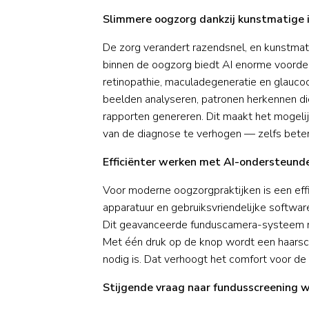
Slimmere oogzorg dankzij kunstmatige i
De zorg verandert razendsnel, en kunstmatig
binnen de oogzorg biedt AI enorme voorde
retinopathie, maculadegeneratie en glauc
beelden analyseren, patronen herkennen die
rapporten genereren. Dit maakt het mogelij
van de diagnose te verhogen — zelfs beter
Efficiënter werken met AI-ondersteund
Voor moderne oogzorgpraktijken is een eff
apparatuur en gebruiksvriendelijke softwa
Dit geavanceerde funduscamera-systeem ma
Met één druk op de knop wordt een haarsch
nodig is. Dat verhoogt het comfort voor de p
Stijgende vraag naar fundusscreening 