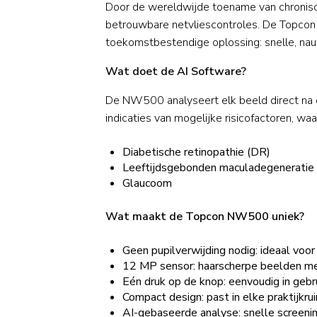
Door de wereldwijde toename van chronisch
betrouwbare netvliescontroles. De Topcon
toekomstbestendige oplossing: snelle, na
Wat doet de AI Software?
De NW500 analyseert elk beeld direct na o
indicaties van mogelijke risicofactoren, wa
Diabetische retinopathie (DR)
Leeftijdsgebonden maculadegenerati
Glaucoom
Wat maakt de Topcon NW500 uniek?
Geen pupilverwijding nodig: ideaal voo
12 MP sensor: haarscherpe beelden met
Eén druk op de knop: eenvoudig in gebr
Compact design: past in elke praktijkru
AI-gebaseerde analyse: snelle screenin