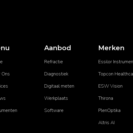
nu
Aanbod
Merken
e
Refractie
Essilor Instrume
 Ons
Diagnostiek
Topcon Healthca
ices
Digitaal meten
ESW Vision
uws
Werkplaats
Thirona
rumenten
Software
PlenOptika
Altris AI