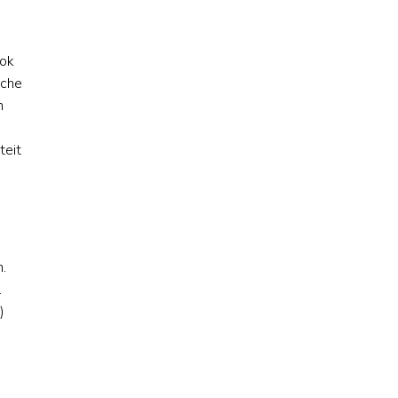
Ook
sche
n
teit
n.
.
)