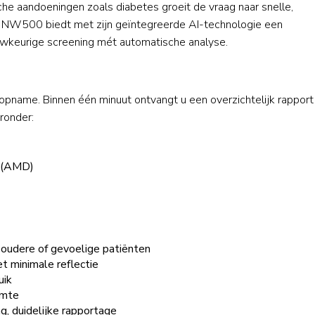
e aandoeningen zoals diabetes groeit de vraag naar snelle,
 NW500 biedt met zijn geïntegreerde AI-technologie een
uwkeurige screening mét automatische analyse.
pname. Binnen één minuut ontvangt u een overzichtelijk rappor
aronder:
e (AMD)
r oudere of gevoelige patiënten
 minimale reflectie
uik
imte
g, duidelijke rapportage