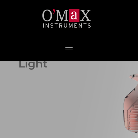
Laat uw praktijk
stralen!
Espansion Eye
Light
Nieuw: Eye Light IPL; de nieuwe
standaard in droge ogen behandeling én
Dit het het moment om te vernieuwen.