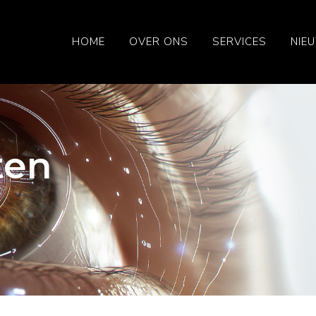
HOME
OVER ONS
SERVICES
NIE
ten